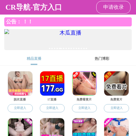
海角论坛
海角论坛
海角论坛概况
海角论坛 动态
师资建设
学科
海角论坛
>
校友风采
>
校友动态
没有找到文章ID
海